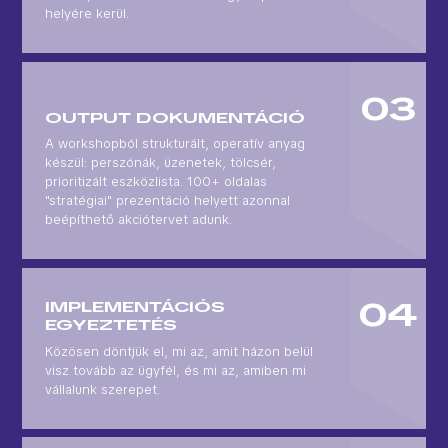
helyére kerül.
OUTPUT DOKUMENTÁCIÓ
A workshopból strukturált, operatív anyag
készül: perszónák, üzenetek, tölcsér,
prioritizált eszközlista. 100+ oldalas
"stratégiai" prezentáció helyett azonnal
beépíthető akciótervet adunk.
IMPLEMENTÁCIÓS
EGYEZTETÉS
Közösen döntjük el, mi az, amit házon belül
visz tovább az ügyfél, és mi az, amiben mi
vállalunk szerepet.