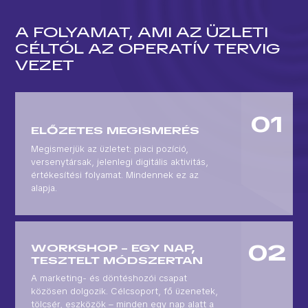
A FOLYAMAT, AMI AZ ÜZLETI
CÉLTÓL AZ OPERATÍV TERVIG
VEZET
ELŐZETES MEGISMERÉS
Megismerjük az üzletet: piaci pozíció,
versenytársak, jelenlegi digitális aktivitás,
értékesítési folyamat. Mindennek ez az
alapja.
WORKSHOP – EGY NAP,
TESZTELT MÓDSZERTAN
A marketing- és döntéshozói csapat
közösen dolgozik. Célcsoport, fő üzenetek,
tölcsér, eszközök – minden egy nap alatt a