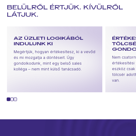
BELÜLRŐL ÉRTJÜK. KÍVÜLRŐL
LÁTJUK.
AZ ÜZLETI LOGIKÁBÓL
ÉRTÉKE
INDULUNK KI
TÖLCS
GONDO
Megértjük, hogyan értékesítesz, ki a vevőd
Nem csatorná
és mi mozgatja a döntéseit. Úgy
értékesítési
gondolkodunk, mint egy belső sales
eszköz csak 
kolléga – nem mint külső tanácsadó.
tölcsér adot
van.
1
2
3