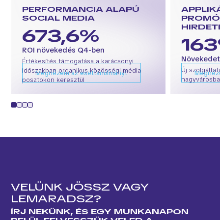
PERFORMANCIA ALAPÚ
APPLIK
SOCIAL MEDIA
PROMÓC
HIRDET
673,6%
16
ROI növekedés Q4-ben
Növekedet
Értékesítés támogatása a karácsonyi
Új szolgált
időszakban organikus közösségi média
Megnézem az esettanulmányt
Megnéze
nagyvárosb
posztokon keresztül
1
2
3
4
VELÜNK JÖSSZ VAGY
LEMARADSZ?
ÍRJ NEKÜNK, ÉS EGY MUNKANAPON