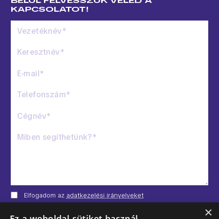
BELÜL FELVESSZÜK VELED A
KAPCSOLATOT!
Elfogadom az
adatkezelési irányelveket
×
ÜZENET ELKÜLDÉSE
Ez a weboldal sütiket használ