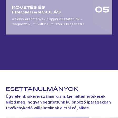
KÖVETÉS ÉS
FINOMHANGOLÁS
Az első eredmények alapján visszatérünk –
megnézzük, mi vált be, mi szorul kiigazításra.
ESETTANULMÁNYOK
Ügyfeleink sikerei számunkra is kiemelten értékesek.
Nézd meg, hogyan segítettünk különböző iparágakban
tevékenykedő vállalatoknak elérni céljaikat!