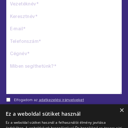
Elfogadom az
adatkezelési irányelveket
×
ÜZENET ELKÜLDÉSE
Ez a weboldal sütiket használ
Ez a weboldal sütiket használ a felhasználói élmény javítása
érdekében. A weboldalunk használatával Ön hozzájárul az összes süti