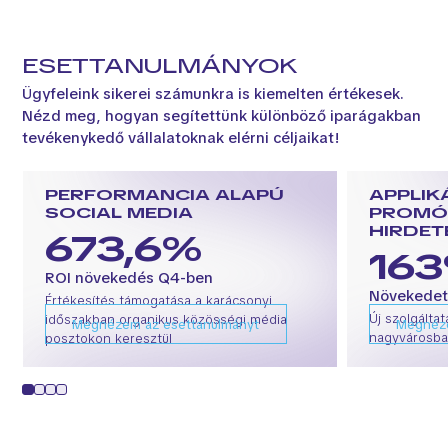
ESETTANULMÁNYOK
Ügyfeleink sikerei számunkra is kiemelten értékesek.
Nézd meg, hogyan segítettünk különböző iparágakban
tevékenykedő vállalatoknak elérni céljaikat!
PERFORMANCIA ALAPÚ
APPLIK
SOCIAL MEDIA
PROMÓC
HIRDET
673,6%
16
ROI növekedés Q4-ben
Növekedet
Értékesítés támogatása a karácsonyi
Új szolgált
időszakban organikus közösségi média
Megnézem az esettanulmányt
Megnéze
nagyvárosb
posztokon keresztül
1
2
3
4