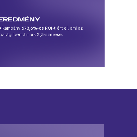
EREDMÉNY
A kampány
673,6%-os ROI-t
ért el, ami az
iparági benchmark
2,5-szerese.