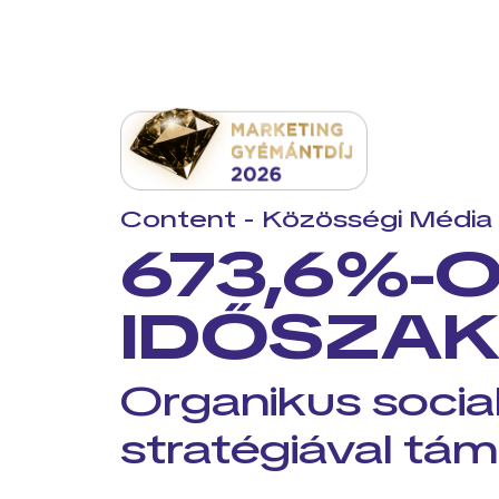
Content - Közösségi Médi
673,6%-O
IDŐSZA
Organikus social 
stratégiával tá