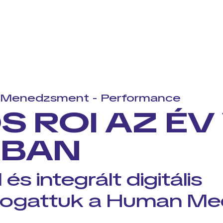
a Menedzsment - Performance
S ROI AZ ÉV
KBAN
és integrált digitális
mogattuk a Human Med