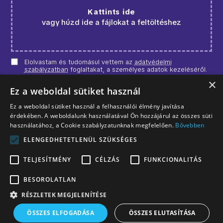
Kattints ide
vagy húzd ide a fájlokat a feltöltéshez
Elolvastam és tudomásul vettem az
adatvédelmi
szabályzatban
foglaltakat, a személyes adatok kezeléséről.
×
JELENTKEZÉS ELKÜLDÉSE
Ez a weboldal sütiket használ
Ez a weboldal sütiket használ a felhasználói élmény javítása
érdekében. A weboldalunk használatával Ön hozzájárul az összes süti
használatához, a Cookie szabályzatunknak megfelelően.
Bővebben
ELENGEDHETETLENÜL SZÜKSÉGES
TELJESÍTMÉNY
CÉLZÁS
FUNKCIONALITÁS
BESOROLATLAN
RÉSZLETEK MEGJELENÍTÉSE
ÖSSZES ELFOGADÁSA
ÖSSZES ELUTASÍTÁSA
Copyright © 2011-2026 Vieeye Online Marketing Kft.