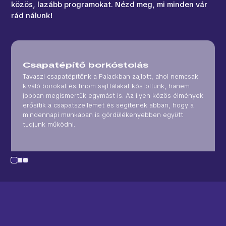
közös, lazább programokat. Nézd meg, mi minden vár
rád nálunk!
Csapatépítő borkóstolás
Tavaszi csapatépítőnk a Palackban zajlott, ahol nemcsak
kiváló borokat és finom sajttálakat kóstoltunk, hanem
jobban megismertük egymást is. Az ilyen közös élmények
erősítik a csapatszellemet és segítenek abban, hogy a
mindennapi munkában is gördülékenyebben együtt
tudjunk működni.
1
2
3