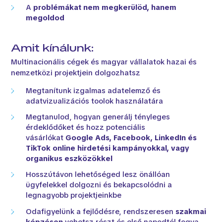
A
problémákat nem megkerülöd, hanem
megoldod
Amit kínálunk:
Multinacionális cégek és magyar vállalatok hazai és
nemzetközi projektjein dolgozhatsz
Megtanítunk izgalmas adatelemző és
adatvizualizációs toolok használatára
Megtanulod, hogyan generálj tényleges
érdeklődőket és hozz potenciális
vásárlókat
Google Ads, Facebook, LinkedIn és
TikTok online hirdetési kampányokkal, vagy
organikus eszközökkel
Hosszútávon lehetőséged lesz önállóan
ügyfelekkel dolgozni és bekapcsolódni a
legnagyobb projektjeinkbe
Odafigyelünk a fejlődésre, rendszeresen
szakmai
képzésen
vehetsz részt és első napodtól fogva